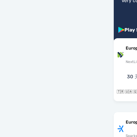
"
Very c
Play
Euro
NextLi
30 
Euro
Spark