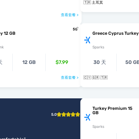
🇹🇷 土耳其
查看套餐 >
y 12 GB
Greece Cyprus Turkey
nk
Sparks
天
12 GB
$7.99
30 天
50 G
查看套餐 >
🇨🇾 🇬🇷 🇹🇷
Turkey Premium 15
GB
5.0
Sparks