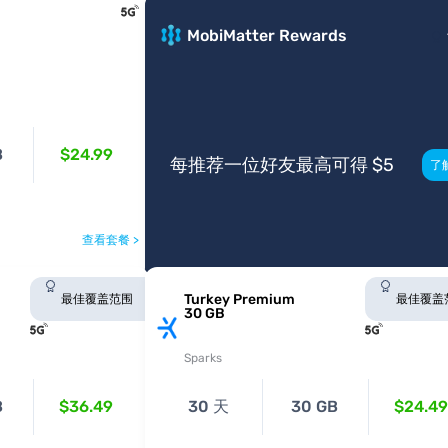
MobiMatter Rewards
B
$24.99
每推荐一位好友最高可得 $5
了
查看套餐 >
Turkey Premium
最佳覆盖范围
最佳覆盖
30 GB
Sparks
B
$36.49
30 天
30 GB
$24.49