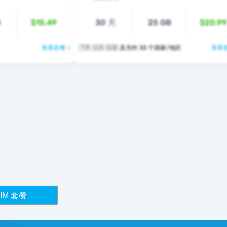
B
$15.49
30 天
25 GB
$20.99
查看套餐 >
🇹🇷 🇺🇦 🇬🇧 及另外 33 个国家/地区
查看套
IM 套餐