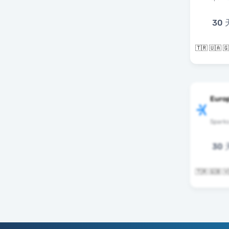
30 
Europ
Spark
30 