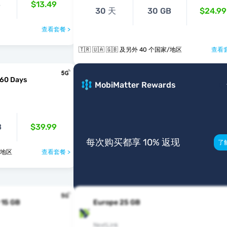
B
$13.49
30 天
30 GB
$24.99
查看套餐 >
🇹🇷 🇺🇦 🇬🇧 及另外 40 个国家/地区
查看套
 60 Days
MobiMatter Rewards
B
$39.99
每次购买都享 10% 返现
了
个国家/地区
查看套餐 >
 15 GB
Europe 25 GB
NextLink