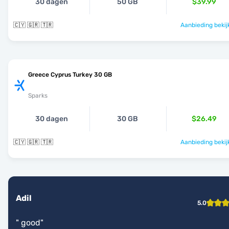
30 dagen
50 GB
$39.99
🇨🇾 🇬🇷 🇹🇷
Aanbieding bekij
Greece Cyprus Turkey 30 GB
Sparks
30 dagen
30 GB
$26.49
🇨🇾 🇬🇷 🇹🇷
Aanbieding bekij
Adil
5.0
"
good
"