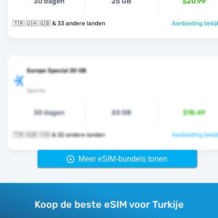
30 dagen
25 GB
$20.99
🇹🇷 🇺🇦 🇬🇧 & 33 andere landen
Aanbieding bekij
Europe Special 20 GB
Sparks
30 dagen
20 GB
$18.49
🇹🇷 🇬🇧 🇻🇦 & 32 andere landen
Aanbieding bekij
Meer eSIM-bundels tonen
Koop de beste eSIM voor Turkije