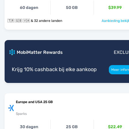
60 dagen
50 GB
$39.99
🇹🇷 🇬🇧 🇻🇦 & 32 andere landen
Aanbieding bekij
MobiMatter Rewards
EXCLU
Krijg 10% cashback bij elke aankoop
Meer infor
Europe and USA 25 GB
Sparks
30 dagen
25 GB
$22.49