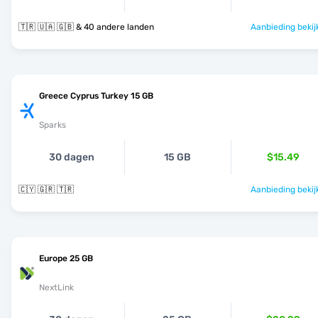
🇹🇷 🇺🇦 🇬🇧 & 40 andere landen
Aanbieding bekij
Greece Cyprus Turkey 15 GB
Sparks
30 dagen
15 GB
$15.49
🇨🇾 🇬🇷 🇹🇷
Aanbieding bekij
Europe 25 GB
NextLink