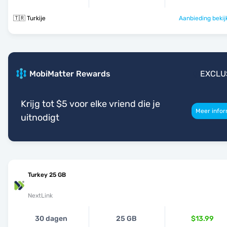
🇹🇷 Turkije
Aanbieding bekij
MobiMatter Rewards
EXCLU
Krijg tot $5 voor elke vriend die je
Meer infor
uitnodigt
Turkey 25 GB
NextLink
30 dagen
25 GB
$13.99