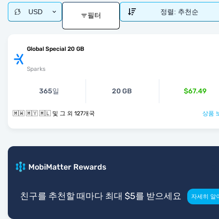
USD
정렬:
추천순
필터
Global Special 20 GB
Sparks
365일
20 GB
$67.49
🇲🇼 🇲🇾 🇲🇱 및 그 외 127개국
상품 
MobiMatter Rewards
친구를 추천할 때마다 최대 $5를 받으세요
자세히 알