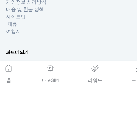
개인정보 처리방침
배송 및 환불 정책
사이트맵
제휴
여행지
파트너 되기
리셀러를 위한 MobiMatter
비즈니스를 위한 MobiMatter
제휴사를 위한 MobiMatter
홈
내 eSIM
리워드
프
지역
유럽 eSIM
아시아 eSIM
아메리카 eSIM
중동 eSIM