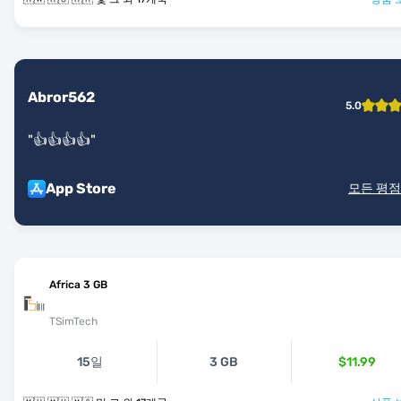
Abror562
5.0
"
👍👍👍👍
"
App Store
모든 평점
Africa 3 GB
TSimTech
15일
3 GB
$11.99