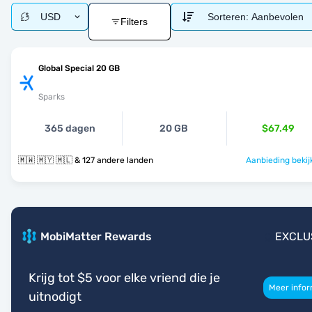
USD
Sorteren:
Aanbevolen
Filters
Global Special 20 GB
Sparks
365 dagen
20 GB
$67.49
🇲🇼 🇲🇾 🇲🇱 & 127 andere landen
Aanbieding bekij
MobiMatter Rewards
EXCLU
Krijg tot $5 voor elke vriend die je
Meer infor
uitnodigt