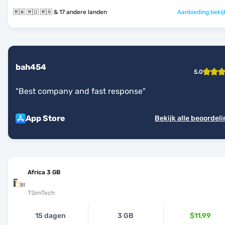
🇲🇼 🇲🇺 🇲🇦 & 17 andere landen
Aanbieding bekij
bah454
5.0
"
Best company and fast response
"
App Store
Bekijk alle beoordel
Africa 3 GB
TSimTech
15 dagen
3 GB
$11.99