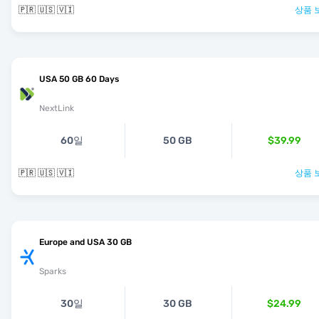
🇵🇷 🇺🇸 🇻🇮
상품 
USA 50 GB 60 Days
NextLink
60일
50 GB
$39.99
🇵🇷 🇺🇸 🇻🇮
상품 
Europe and USA 30 GB
Sparks
30일
30 GB
$24.99