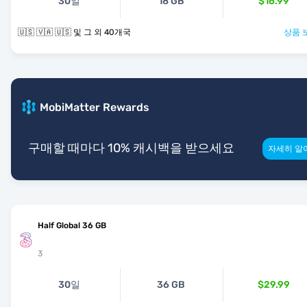
30일
18 GB
$16.99
🇺🇸 🇻🇦 🇺🇸 및 그 외 40개국
상품 
MobiMatter Rewards
구매할 때마다 10% 캐시백을 받으세요
자세히 알
Half Global 36 GB
3
30일
36 GB
$29.99