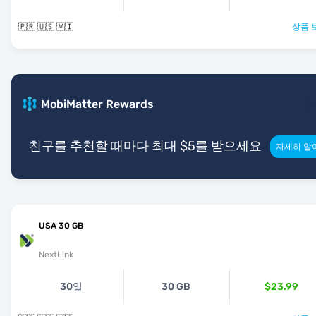
🇵🇷 🇺🇸 🇻🇮
상품 
MobiMatter Rewards
친구를 추천할 때마다 최대 $5를 받으세요
자세히 알
USA 30 GB
NextLink
30일
30 GB
$23.99