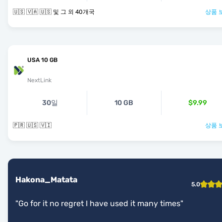
🇺🇸 🇻🇦 🇺🇸 및 그 외 40개국
상품 
USA 10 GB
NextLink
30일
10 GB
$9.99
🇵🇷 🇺🇸 🇻🇮
상품 
Hakona_Matata
5.0
"
Go for it no regret I have used it many times
"