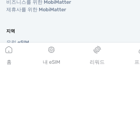
비즈니스를 위한 MobiMatter
제휴사를 위한 MobiMatter
지역
유럽 eSIM
아시아 eSIM
아메리카 eSIM
홈
내 eSIM
리워드
프
중동 eSIM
오세아니아 eSIM
아프리카 eSIM
국가
미국 eSIM
일본 eSIM
캐나다 eSIM
스페인 eSIM