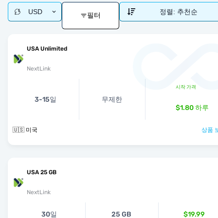
USD
정렬:
추천순
필터
USA Unlimited
NextLink
시작 가격
3-15일
무제한
$1.80
하루
🇺🇸 미국
상품 
USA 25 GB
NextLink
30일
25 GB
$19.99