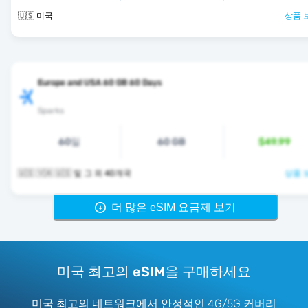
🇺🇸 미국
상품 
Europe and USA 60 GB 60 Days
Sparks
60일
60 GB
$49.99
🇺🇸 🇻🇦 🇺🇸 및 그 외 40개국
상품 
더 많은 eSIM 요금제 보기
미국 최고의 eSIM을 구매하세요
미국 최고의 네트워크에서 안정적인 4G/5G 커버리