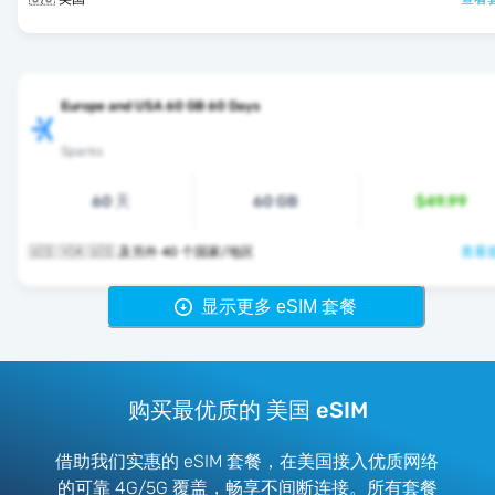
Europe and USA 60 GB 60 Days
Sparks
60 天
60 GB
$49.99
🇺🇸 🇻🇦 🇺🇸 及另外 40 个国家/地区
查看套
显示更多 eSIM 套餐
购买最优质的 美国 eSIM
借助我们实惠的 eSIM 套餐，在美国接入优质网络
的可靠 4G/5G 覆盖，畅享不间断连接。所有套餐