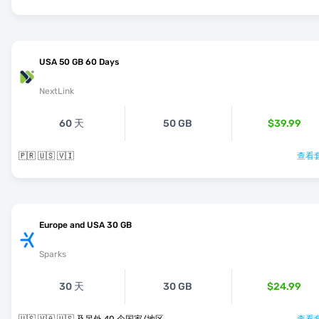
USA 50 GB 60 Days
NextLink
60 天
50 GB
$39.99
🇵🇷 🇺🇸 🇻🇮
查看套
Europe and USA 30 GB
Sparks
30 天
30 GB
$24.99