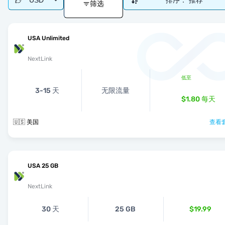
USD
排序：
推荐
筛选
USA Unlimited
NextLink
低至
3-15 天
无限流量
$1.80
每天
🇺🇸 美国
查看套
USA 25 GB
NextLink
30 天
25 GB
$19.99