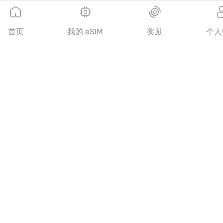
欧洲 eSIM
亚洲 eSIM
美洲 eSIM
首页
我的 eSIM
奖励
个人
中东 eSIM
大洋洲 eSIM
非洲 eSIM
国家/地区
美国 eSIM
日本 eSIM
加拿大 eSIM
西班牙 eSIM
意大利 eSIM
英国 eSIM
阿联酋 eSIM
新加坡 eSIM
土耳其 eSIM