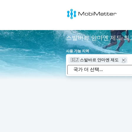
MobiMatter
스발바르 얀마옌 제도 최고
사용 가능 지역
🇸🇯 스발바르 얀마옌 제도