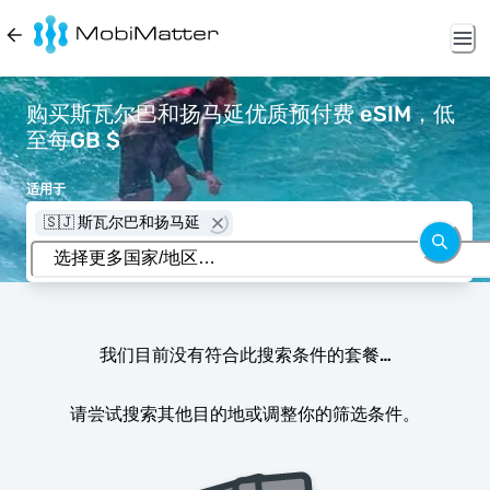
购买斯瓦尔巴和扬马延优质预付费 eSIM，低
至每GB $
适用于
🇸🇯 斯瓦尔巴和扬马延
我们目前没有符合此搜索条件的套餐…
请尝试搜索其他目的地或调整你的筛选条件。