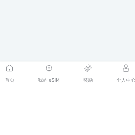
简体中文
首页
我的 eSIM
奖励
个人中
MobiMatter 是电信服务的数字化平台，帮助消费者发现并购买全
球最优质的 eSIM 套餐。
14th floor, Al Sarab Tower, Abu Dhabi Global Market Square,
Al Maryah Island, Abu Dhabi, United Arab Emirates
快速链接