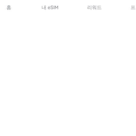
아시아 eSIM
홈
내 eSIM
리워드
프
아메리카 eSIM
중동 eSIM
오세아니아 eSIM
아프리카 eSIM
국가
미국 eSIM
일본 eSIM
캐나다 eSIM
스페인 eSIM
이탈리아 eSIM
영국 eSIM
아랍에미리트 eSIM
싱가포르 eSIM
튀르키예 eSIM