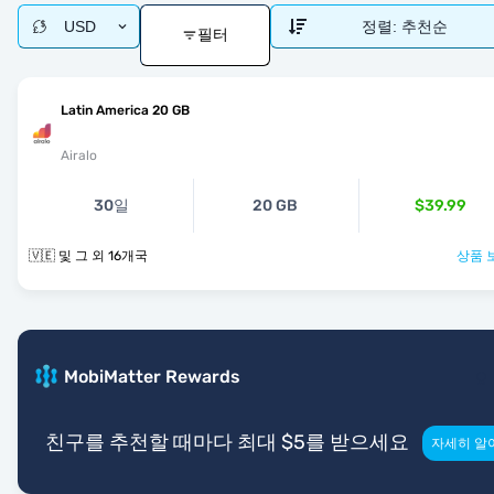
USD
정렬:
추천순
필터
Latin America 20 GB
Airalo
30일
20 GB
$39.99
🇻🇪 및 그 외 16개국
상품 
MobiMatter Rewards
친구를 추천할 때마다 최대 $5를 받으세요
자세히 알