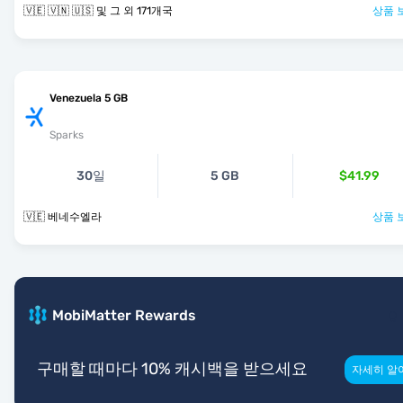
🇻🇪 🇻🇳 🇺🇸 및 그 외 171개국
상품 
Venezuela 5 GB
Sparks
30일
5 GB
$41.99
🇻🇪 베네수엘라
상품 
MobiMatter Rewards
구매할 때마다 10% 캐시백을 받으세요
자세히 알