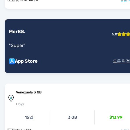
Mer88.
5.0
"
Super
"
App Store
모든 평점
Venezuela 3 GB
Ubigi
15일
3 GB
$13.99