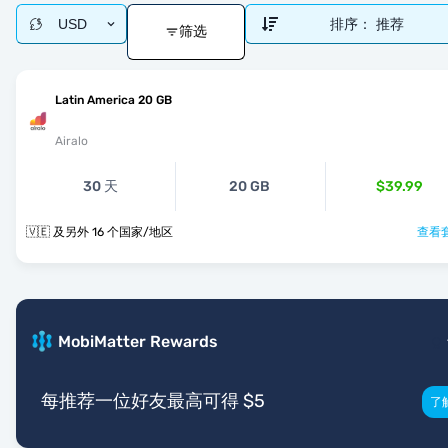
USD
排序：
推荐
筛选
Latin America 20 GB
Airalo
30 天
20 GB
$39.99
🇻🇪 及另外 16 个国家/地区
查看套
MobiMatter Rewards
每推荐一位好友最高可得 $5
了