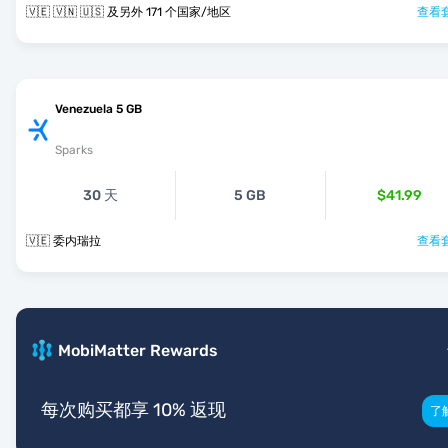
🇻🇪 🇻🇳 🇺🇸 及另外 171 个国家/地区
查看套
Venezuela 5 GB
Sparks
30 天
5 GB
$41.99
🇻🇪 委内瑞拉
查看套
MobiMatter Rewards
每次购买都享 10% 返现
了