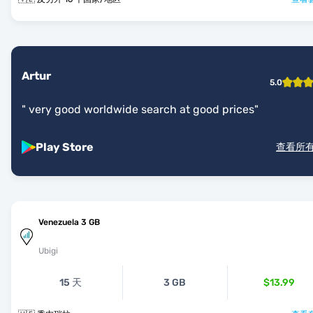
Artur
5.0
"
very good worldwide search at good prices
"
Play Store
查看所
Venezuela 3 GB
Ubigi
15 天
3 GB
$13.99