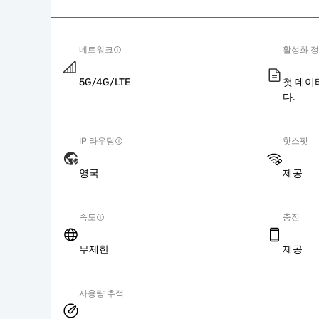
네트워크
활성화 
5G/4G/LTE
첫 데이
다.
IP 라우팅
핫스팟
영국
제공
속도
충전
무제한
제공
사용량 추적