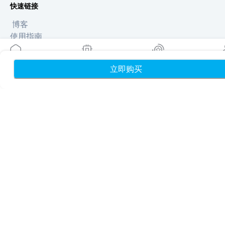
快速链接
博客
使用指南
关于我们
eSIM 支持
立即购买
首页
我的 eSIM
奖励
个
条款与条件
隐私政策
配送与退款政策
网站地图
联盟推广
目的地
成为合作伙伴
MobiMatter 分销商版
MobiMatter 企业版
MobiMatter 联盟推广版