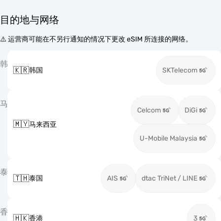
目的地与网络
⚠️ 运营商可能在不另行通知的情况下更改 eSIM 所连接的网络。
韩
🇰🇷
韩国
SKTelecom
马
Celcom
DiGi
🇲🇾
马来西亚
U-Mobile Malaysia
泰
🇹🇭
泰国
AIS
dtac TriNet / LINE
香
🇭🇰
香港
3