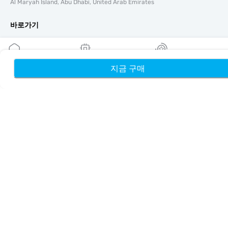
Al Maryah Island, Abu Dhabi, United Arab Emirates
바로가기
블로그
가이드
회사 소개
지금 구매
홈
내 eSIM
리워드
eSIM 지원
이용약관
개인정보 처리방침
배송 및 환불 정책
사이트맵
제휴
여행지
파트너 되기
리셀러를 위한 MobiMatter
비즈니스를 위한 MobiMatter