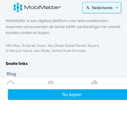
Nederlands
MobiMatter is een digitaal platform voor telecomdiensten,
waarmee consumenten de beste eSIM-aanbiedingen ter wereld
kunnen vinden en kopen.
14th floor, Al Sarab Tower, Abu Dhabi Global Market Square,
Al Maryah Island, Abu Dhabi, United Arab Emirates
Snelle links
Blog
Handleidingen
Over ons
eSIM-ondersteuning
Nu kopen
Home
Mijn eSIMs
Rewards
Algemene voorwaarden
Privacybeleid
Levering- en retourbeleid
Sitemap