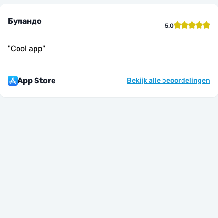
Буландо
5.0
"
Cool app
"
App Store
Bekijk alle beoordelingen