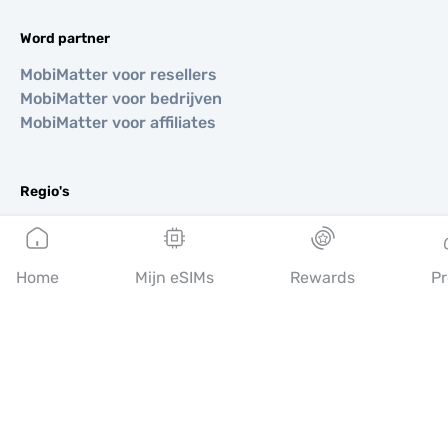
Word partner
MobiMatter voor resellers
MobiMatter voor bedrijven
MobiMatter voor affiliates
Regio's
eSIM voor Europa
eSIM voor Azië
eSIM voor Amerika
Home
Mijn eSIMs
Rewards
Pr
eSIM voor Midden-Oosten
eSIM voor Oceanië
eSIM voor Afrika
Landen