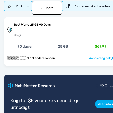
USD
Sorteren:
Aanbevolen
Filters
Best World 25 GB 90 Days
Ubigi
90 dagen
25 GB
$69.99
🇨🇼 🇨🇾 🇨🇿 & 171 andere landen
Aanbieding bekij
MobiMatter Rewards
EXCLU
Krijg tot $5 voor elke vriend die je
Meer infor
uitnodigt