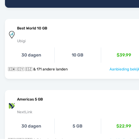
Best World 10 GB
Ubigi
30 dagen
10 GB
$39.99
🇨🇼 🇨🇾 🇨🇿 & 171 andere landen
Aanbieding bekij
Americas 5 GB
NextLink
30 dagen
5 GB
$22.99