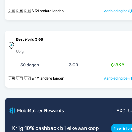
🇨🇼 🇩🇲 🇩🇴 & 34 andere landen
Aanbieding bekij
Best World 3 GB
Ubigi
30 dagen
3 GB
$18.99
🇨🇼 🇨🇾 🇨🇿 & 171 andere landen
Aanbieding bekij
MobiMatter Rewards
EXCLU
Krijg 10% cashback bij elke aankoop
Meer infor