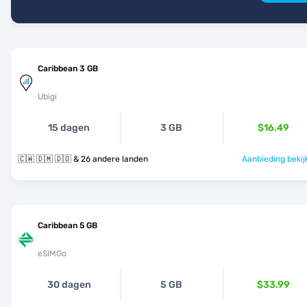
Caribbean 3 GB
Ubigi
15 dagen
3 GB
$16.49
🇨🇼 🇩🇲 🇩🇴 & 26 andere landen
Aanbieding bekij
Caribbean 5 GB
eSIMGo
30 dagen
5 GB
$33.99