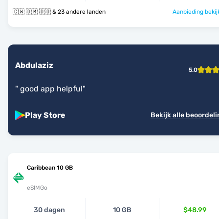
🇨🇼 🇩🇲 🇩🇴 & 23 andere landen
Aanbieding bekij
Abdulaziz
5.0
"
good app helpful
"
Play Store
Bekijk alle beoordel
Caribbean 10 GB
eSIMGo
30 dagen
10 GB
$48.99