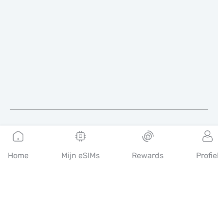
Nederlands
Home
Mijn eSIMs
Rewards
Profie
MobiMatter is een digitaal platform voor telecomdiensten,
waarmee consumenten de beste eSIM-aanbiedingen ter wereld
kunnen vinden en kopen.
14th floor, Al Sarab Tower, Abu Dhabi Global Market Square,
Al Maryah Island, Abu Dhabi, United Arab Emirates