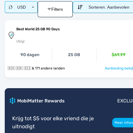
USD
Sorteren:
Aanbevolen
Filters
Best World 25 GB 90 Days
Ubigi
90 dagen
25 GB
$69.99
🇸🇽 🇸🇰 🇸🇮 & 171 andere landen
Aanbieding bekij
MobiMatter Rewards
EXCLU
Krijg tot $5 voor elke vriend die je
Meer infor
uitnodigt