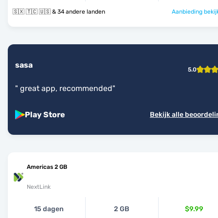
🇸🇽 🇹🇨 🇺🇸 & 34 andere landen
Aanbieding bekij
sasa
5.0
"
great app, recommended
"
Play Store
Bekijk alle beoordel
Americas 2 GB
NextLink
15 dagen
2 GB
$9.99