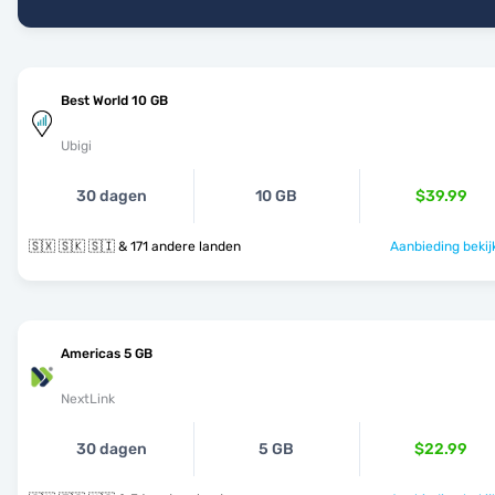
Best World 10 GB
Ubigi
30 dagen
10 GB
$39.99
🇸🇽 🇸🇰 🇸🇮 & 171 andere landen
Aanbieding bekij
Americas 5 GB
NextLink
30 dagen
5 GB
$22.99