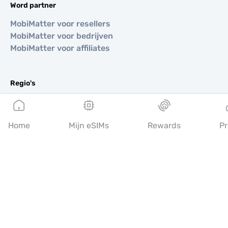
Word partner
MobiMatter voor resellers
MobiMatter voor bedrijven
MobiMatter voor affiliates
Regio's
eSIM voor Europa
eSIM voor Azië
Home
Mijn eSIMs
Rewards
Pr
eSIM voor Amerika
eSIM voor Midden-Oosten
eSIM voor Oceanië
eSIM voor Afrika
Landen
eSIM voor VS