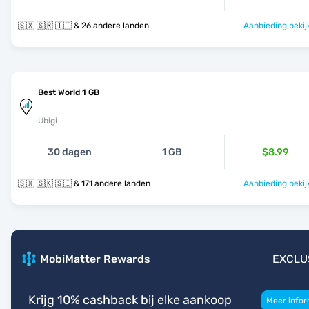
🇸🇽 🇸🇷 🇹🇹 & 26 andere landen
Aanbieding bekij
Best World 1 GB
Ubigi
30 dagen
1 GB
$8.99
🇸🇽 🇸🇰 🇸🇮 & 171 andere landen
Aanbieding bekij
MobiMatter Rewards
EXCLU
Krijg 10% cashback bij elke aankoop
Meer infor