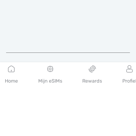
Nederlands
Home
Mijn eSIMs
Rewards
Profie
MobiMatter is een digitaal platform voor telecomdiensten,
waarmee consumenten de beste eSIM-aanbiedingen ter wereld
kunnen vinden en kopen.
14th floor, Al Sarab Tower, Abu Dhabi Global Market Square,
Al Maryah Island, Abu Dhabi, United Arab Emirates
Snelle links