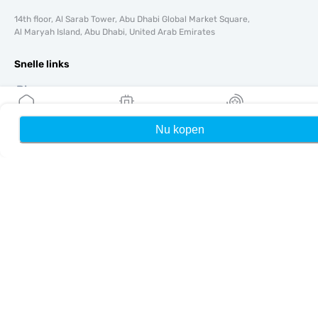
14th floor, Al Sarab Tower, Abu Dhabi Global Market Square,
Al Maryah Island, Abu Dhabi, United Arab Emirates
Snelle links
Blog
Handleidingen
Over ons
Nu kopen
Home
Mijn eSIMs
Rewards
eSIM-ondersteuning
Algemene voorwaarden
Privacybeleid
Levering- en retourbeleid
Sitemap
Affiliate
Bestemmingen
Word partner
MobiMatter voor resellers