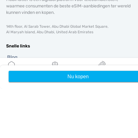
waarmee consumenten de beste eSIM-aanbiedingen ter wereld
kunnen vinden en kopen.
14th floor, Al Sarab Tower, Abu Dhabi Global Market Square,
Al Maryah Island, Abu Dhabi, United Arab Emirates
Snelle links
Blog
Handleidingen
Over ons
Nu kopen
Home
Mijn eSIMs
Rewards
eSIM-ondersteuning
Algemene voorwaarden
Privacybeleid
Levering- en retourbeleid
Sitemap
Affiliate
Bestemmingen