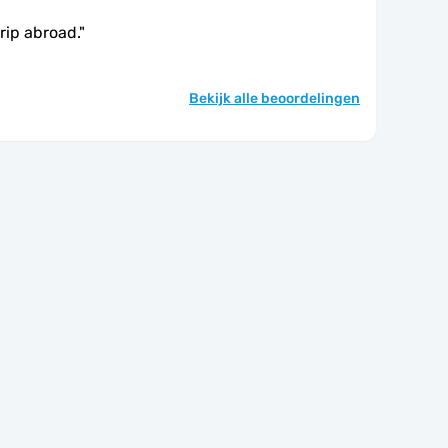
trip abroad.
"
Bekijk alle beoordelingen