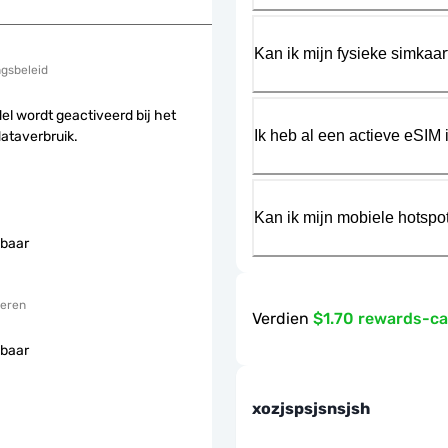
Kan ik mijn fysieke simkaa
ngsbeleid
el wordt geactiveerd bij het
Ik heb al een actieve eSIM i
dataverbruik.
Kan ik mijn mobiele hotspo
baar
eren
Verdien
$1.70 rewards-c
baar
xozjspsjsnsjsh