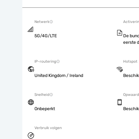
Netwerk
Activeri
5G/4G/LTE
De bund
eerste 
IP-routering
Hotspot
United Kingdom / Ireland
Beschik
Snelheid
Opwaard
Onbeperkt
Beschik
Verbruik volgen