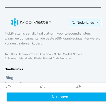
Nederlands
MobiMatter is een digitaal platform voor telecomdiensten,
waarmee consumenten de beste eSIM-aanbiedingen ter wereld
kunnen vinden en kopen.
14th floor, Al Sarab Tower, Abu Dhabi Global Market Square,
Al Maryah Island, Abu Dhabi, United Arab Emirates
Snelle links
Blog
Handleidingen
Over ons
eSIM-ondersteuning
Nu kopen
Home
Mijn eSIMs
Rewards
Algemene voorwaarden