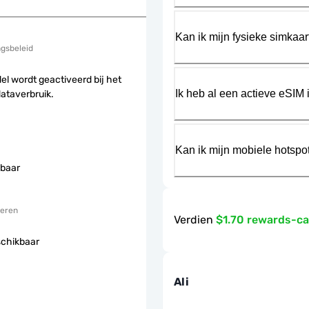
Kan ik mijn fysieke simkaa
ngsbeleid
el wordt geactiveerd bij het
Ik heb al een actieve eSIM i
dataverbruik.
Kan ik mijn mobiele hotspo
baar
eren
Verdien
$1.70 rewards-c
schikbaar
Ali