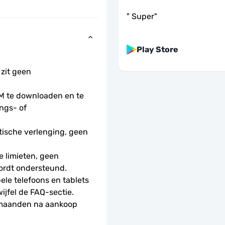
"
Super
"
Play Store
 zit geen 
 te downloaden en te 
ngs- of 
ische verlenging, geen 
 limieten, geen 
ordt ondersteund.
le telefoons en tablets 
wijfel de FAQ-sectie.
 maanden na aankoop 