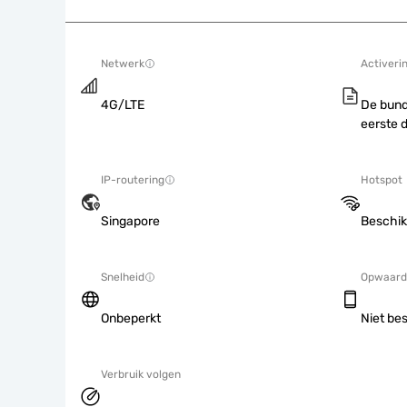
Netwerk
Activeri
4G/LTE
De bund
eerste 
IP-routering
Hotspot
Singapore
Beschik
Snelheid
Opwaard
Onbeperkt
Niet be
Verbruik volgen