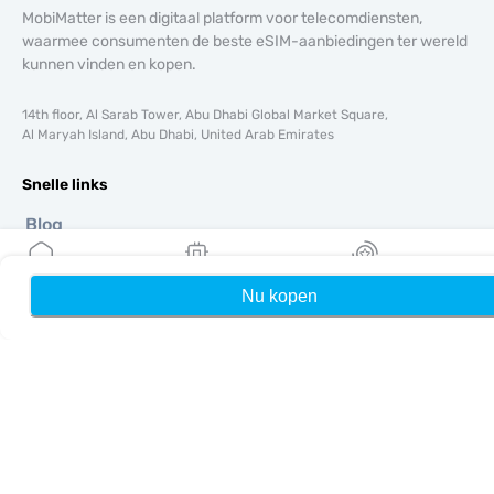
MobiMatter is een digitaal platform voor telecomdiensten,
waarmee consumenten de beste eSIM-aanbiedingen ter wereld
kunnen vinden en kopen.
14th floor, Al Sarab Tower, Abu Dhabi Global Market Square,
Al Maryah Island, Abu Dhabi, United Arab Emirates
Snelle links
Blog
Handleidingen
Over ons
Nu kopen
Home
Mijn eSIMs
Rewards
eSIM-ondersteuning
Algemene voorwaarden
Privacybeleid
Levering- en retourbeleid
Sitemap
Affiliate
Bestemmingen