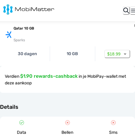
Qatar 10 GB
Sparks
30 dagen
10 GB
$18.99
$1.90 rewards-cashback
Verdien
in je MobiPay-wallet met
deze aankoop
Details
Data
Bellen
Sms