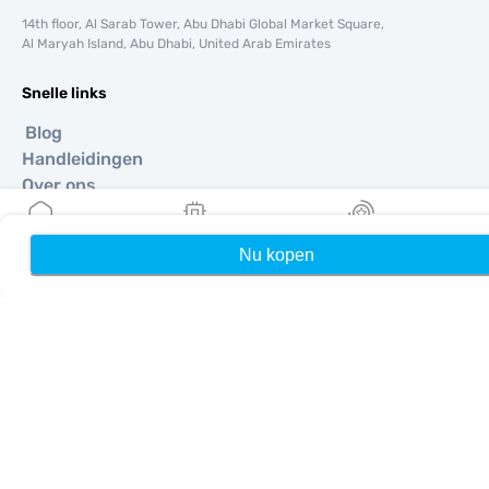
14th floor, Al Sarab Tower, Abu Dhabi Global Market Square,
Al Maryah Island, Abu Dhabi, United Arab Emirates
Snelle links
Blog
Handleidingen
Over ons
eSIM-ondersteuning
Algemene voorwaarden
Nu kopen
Home
Mijn eSIMs
Rewards
Privacybeleid
Levering- en retourbeleid
Sitemap
Affiliate
Bestemmingen
Word partner
MobiMatter voor resellers