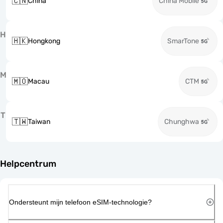
🇨🇳
China
China Mobile
H
🇭🇰
Hongkong
SmarTone
M
🇲🇴
Macau
CTM
T
🇹🇼
Taiwan
Chunghwa
Helpcentrum
Ondersteunt mijn telefoon eSIM-technologie?