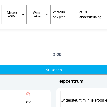
Verbruik
eSIM-
Nieuwe
Word
eSIM
partner
bekijken
ondersteuning
3 GB
Nu kopen
Helpcentrum
Ondersteunt mijn telefoon 
Sms