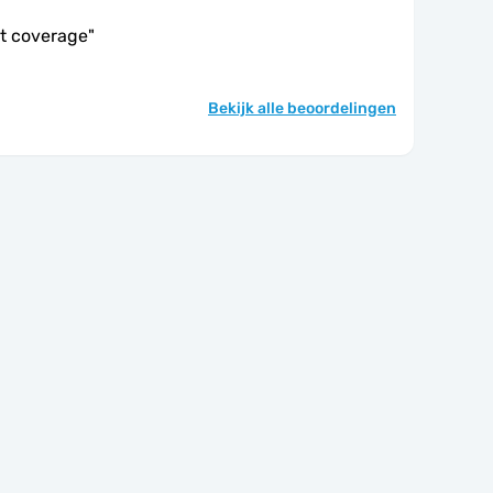
at coverage
"
Bekijk alle beoordelingen