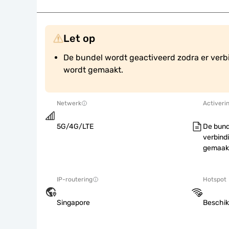
Let op
De bundel wordt geactiveerd zodra er verb
wordt gemaakt.
Netwerk
Activeri
5G/4G/LTE
De bund
verbind
gemaak
IP-routering
Hotspot
Singapore
Beschik