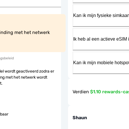
Kan ik mijn fysieke simkaa
inding met het netwerk 
Ik heb al een actieve eSIM i
ngsbeleid
Kan ik mijn mobiele hotspo
el wordt geactiveerd zodra er
ing met het netwerk wordt
t.
Verdien
$1.10 rewards-c
baar
Shaun