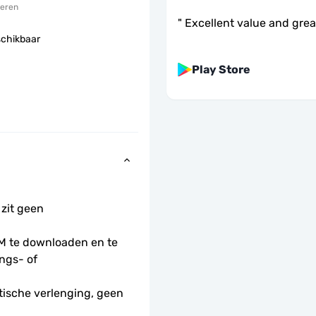
eren
"
Excellent value and gre
schikbaar
Play Store
 zit geen 
 te downloaden en te 
ngs- of 
ische verlenging, geen 