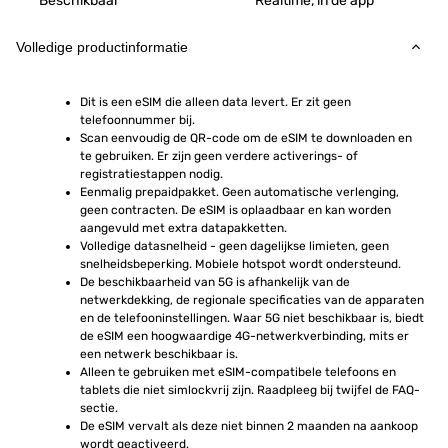
Beschikbaar
Realtime, in de app
Volledige productinformatie
Dit is een eSIM die alleen data levert. Er zit geen 
telefoonnummer bij.
Scan eenvoudig de QR-code om de eSIM te downloaden en 
te gebruiken. Er zijn geen verdere activerings- of 
registratiestappen nodig.
Eenmalig prepaidpakket. Geen automatische verlenging, 
geen contracten. De eSIM is oplaadbaar en kan worden 
aangevuld met extra datapakketten.
Volledige datasnelheid - geen dagelijkse limieten, geen 
snelheidsbeperking. Mobiele hotspot wordt ondersteund.
De beschikbaarheid van 5G is afhankelijk van de 
netwerkdekking, de regionale specificaties van de apparaten 
en de telefooninstellingen. Waar 5G niet beschikbaar is, biedt 
de eSIM een hoogwaardige 4G-netwerkverbinding, mits er 
een netwerk beschikbaar is.
Alleen te gebruiken met eSIM-compatibele telefoons en 
tablets die niet simlockvrij zijn. Raadpleeg bij twijfel de FAQ-
sectie.
De eSIM vervalt als deze niet binnen 2 maanden na aankoop 
wordt geactiveerd.