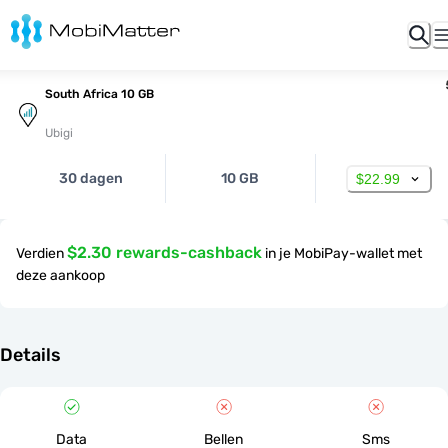
South Africa 10 GB
Ubigi
30 dagen
10 GB
$22.99
$2.30 rewards-cashback
Verdien
in je MobiPay-wallet met
deze aankoop
Details
Data
Bellen
Sms