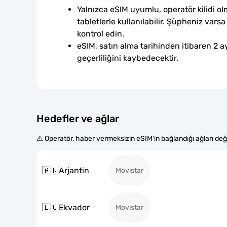
Yalnızca eSIM uyumlu, operatör kilidi ol
tabletlerle kullanılabilir. Şüpheniz var
kontrol edin.
eSIM, satın alma tarihinden itibaren 2 ay
geçerliliğini kaybedecektir.
Hedefler ve ağlar
⚠️ Operatör, haber vermeksizin eSIM'in bağlandığı ağları değiş
🇦🇷
Arjantin
Movistar
🇪🇨
Ekvador
Movistar