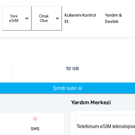
Kullanımı Kontrol
Yardım &
Yeni
Ortak
eSIM
Olun
Et
Destek
10 GB
Şimdi satın al
Yardım Merkezi
Telefonum eSIM teknolojisi
SMS