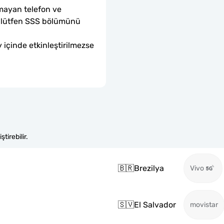
mayan telefon ve 
sa lütfen SSS bölümünü 
 içinde etkinleştirilmezse 
tirebilir.
🇧🇷
Brezilya
Vivo
🇸🇻
El Salvador
movistar