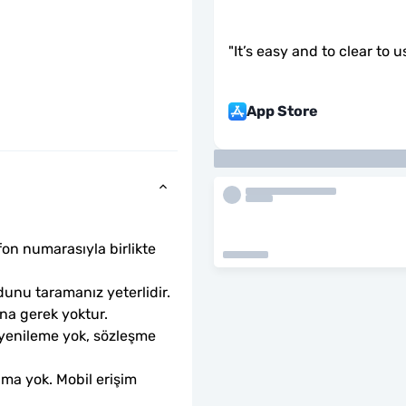
"
It’s easy and to clear to u
App Store
fon numarasıyla birlikte 
unu taramanız yeterlidir. 
ına gerek yoktur.
 yenileme yok, sözleşme 
ama yok. Mobil erişim 