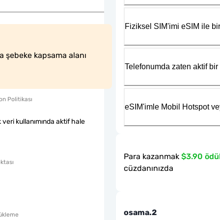
Fiziksel SIM'imi eSIM ile bir
da şebeke kapsama alanı 
Telefonumda zaten aktif bir 
n Politikası
eSIM'imle Mobil Hotspot ve
k veri kullanımında aktif hale
Para kazanmak
$3.90 ödü
ktası
cüzdanınızda
osama.2
ükleme