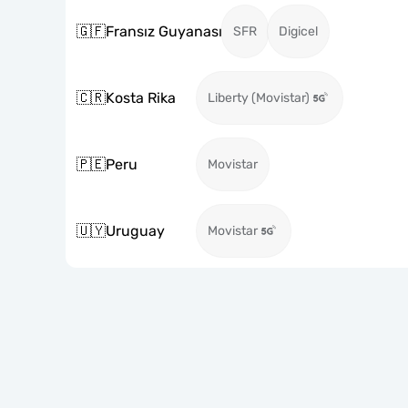
🇬🇫
Fransız Guyanası
SFR
Digicel
🇨🇷
Kosta Rika
Liberty (Movistar)
🇵🇪
Peru
Movistar
🇺🇾
Uruguay
Movistar