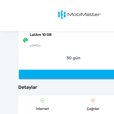
MobiMatter
LatAm 10 GB
eSIMGo
30 gün
Detaylar
İnternet
Çağrılar