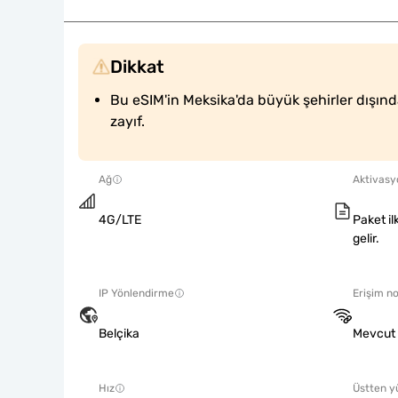
Dikkat
Bu eSIM'in Meksika'da büyük şehirler dışın
zayıf.
Ağ
Aktivasyo
4G/LTE
Paket il
gelir.
IP Yönlendirme
Erişim no
Belçika
Mevcut
Hız
Üstten y