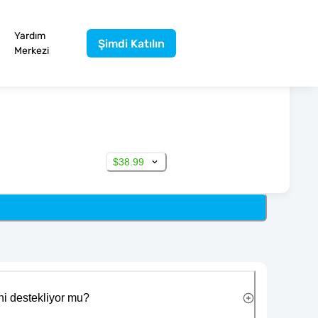
Yardım
Şimdi Katılın
Merkezi
$38.99
ni destekliyor mu?