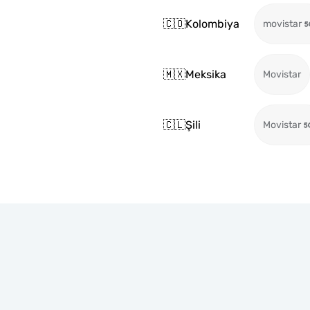
🇨🇴
Kolombiya
movistar
🇲🇽
Meksika
Movistar
🇨🇱
Şili
Movistar