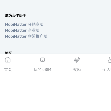
成为合作伙伴
MobiMatter 分销商版
MobiMatter 企业版
MobiMatter 联盟推广版
地区
欧洲 eSIM
亚洲 eSIM
首页
我的 eSIM
奖励
个人
美洲 eSIM
中东 eSIM
大洋洲 eSIM
非洲 eSIM
国家/地区