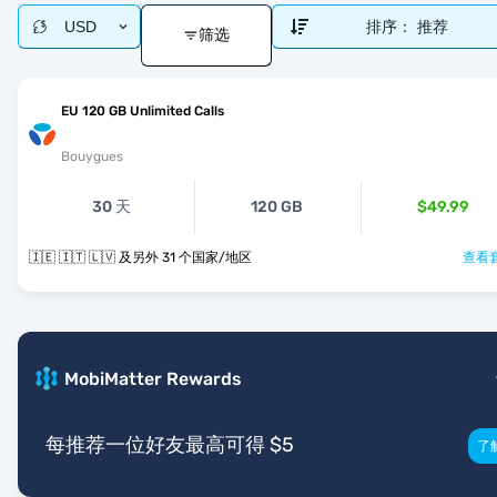
USD
排序：
推荐
筛选
EU 120 GB Unlimited Calls
Bouygues
30 天
120 GB
$49.99
🇮🇪 🇮🇹 🇱🇻 及另外 31 个国家/地区
查看套
MobiMatter Rewards
每推荐一位好友最高可得 $5
了