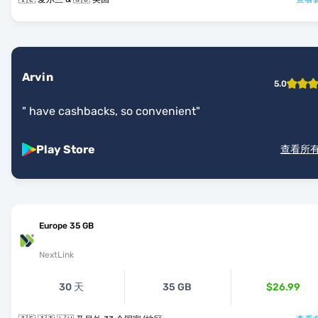
Arvin
5.0
"
have cashbacks, so convenient
"
Play Store
查看所
Europe 35 GB
NextLink
30 天
35 GB
$26.99