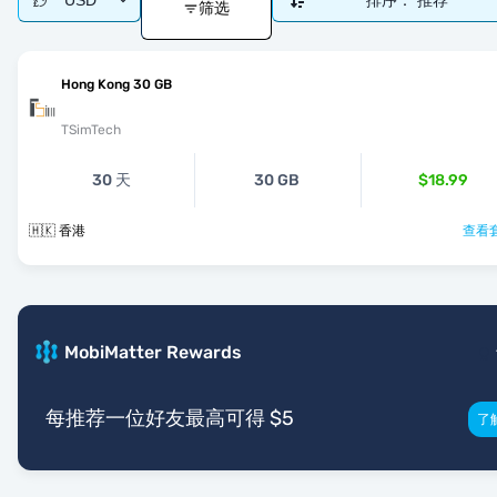
USD
排序：
推荐
筛选
Hong Kong 30 GB
TSimTech
30 天
30 GB
$18.99
🇭🇰 香港
查看套
MobiMatter Rewards
每推荐一位好友最高可得 $5
了