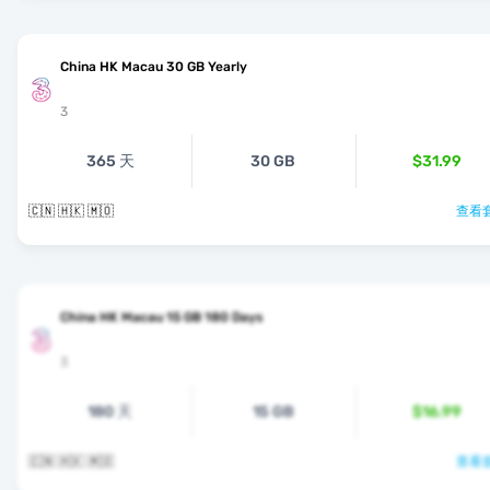
China HK Macau 30 GB Yearly
3
365 天
30 GB
$31.99
🇨🇳 🇭🇰 🇲🇴
查看套
China HK Macau 15 GB 180 Days
3
180 天
15 GB
$16.99
🇨🇳 🇭🇰 🇲🇴
查看套