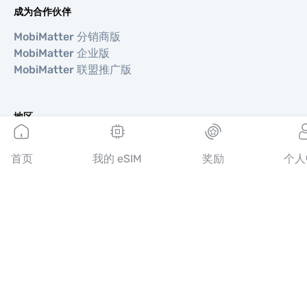
成为合作伙伴
MobiMatter 分销商版
MobiMatter 企业版
MobiMatter 联盟推广版
地区
欧洲 eSIM
亚洲 eSIM
首页
我的 eSIM
奖励
个人
美洲 eSIM
中东 eSIM
大洋洲 eSIM
非洲 eSIM
国家/地区
美国 eSIM