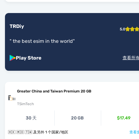
TRDiy
5.0
"
the best esim in the world
"
Play Store
查看所
Greater China and Taiwan Premium 20 GB
TSimTech
30 天
20 GB
$17.49
🇭🇰 🇲🇴 🇹🇼 及另外 1 个国家/地区
查看套