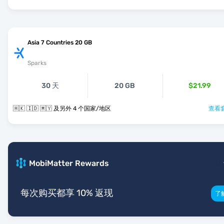
Asia 7 Countries 20 GB
Sparks
30 天
20 GB
$21.99
🇭🇰 🇮🇩 🇲🇾 及另外 4 个国家/地区
查看套
MobiMatter Rewards
每次购买都享 10% 返现
了