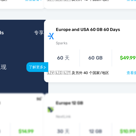
Europe and USA 60 GB 60 Days
ds
专享
Sparks
60 天
60 GB
$49.99
返现
>
了解更多
🇱🇻 🇱🇮 🇱🇹 及另外 40 个国家/地区
查看套
B
Europe 12 GB
NextLink
B
$14.99
30 天
12 GB
$10.99