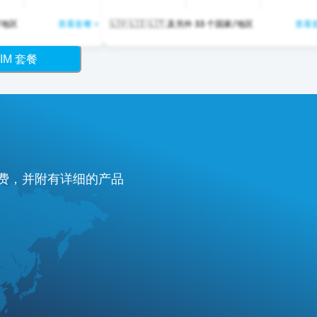
个国家/地区
查看套餐 >
🇱🇻 🇱🇮 🇱🇹 及另外 33 个国家/地区
查看套
IM 套餐
付费，并附有详细的产品