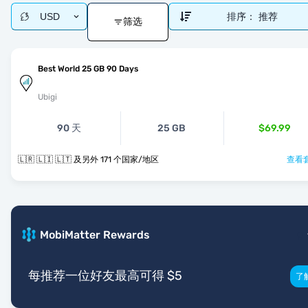
USD
排序：
推荐
筛选
Best World 25 GB 90 Days
Ubigi
90 天
25 GB
$69.99
🇱🇷 🇱🇮 🇱🇹 及另外 171 个国家/地区
查看套
MobiMatter Rewards
每推荐一位好友最高可得 $5
了