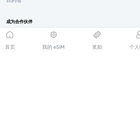
目的地
成为合作伙伴
MobiMatter 分销商版
MobiMatter 企业版
首页
我的 eSIM
奖励
个人
MobiMatter 联盟推广版
地区
欧洲 eSIM
亚洲 eSIM
美洲 eSIM
中东 eSIM
大洋洲 eSIM
非洲 eSIM
国家/地区