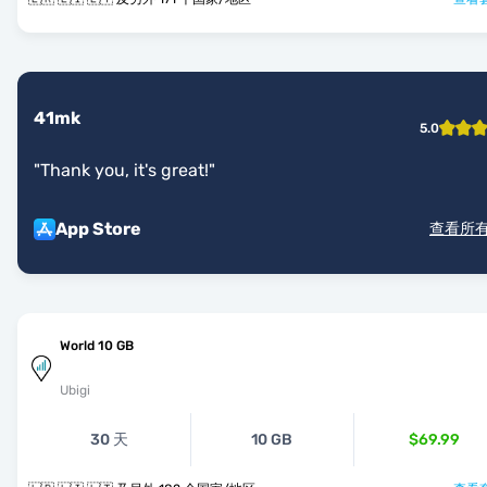
41mk
5.0
"
Thank you, it's great!
"
App Store
查看所
World 10 GB
Ubigi
30 天
10 GB
$69.99