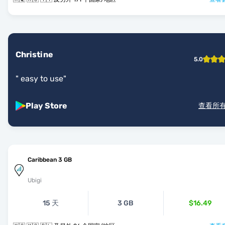
Christine
5.0
"
easy to use
"
Play Store
查看所
Caribbean 3 GB
Ubigi
15 天
3 GB
$16.49