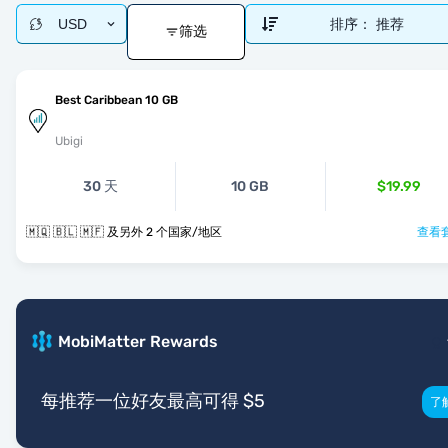
USD
排序：
推荐
筛选
Best Caribbean 10 GB
Ubigi
30 天
10 GB
$19.99
🇲🇶 🇧🇱 🇲🇫 及另外 2 个国家/地区
查看套
MobiMatter Rewards
每推荐一位好友最高可得 $5
了