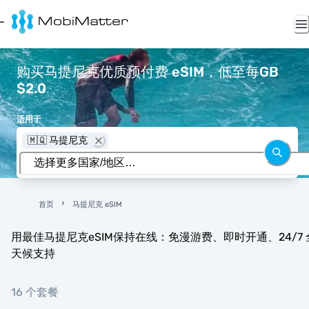
购买马提尼克优质预付费 eSIM，低至每GB
$2.0
适用于
🇲🇶 马提尼克
首页
马提尼克 eSIM
用最佳马提尼克eSIM保持在线：免漫游费、即时开通、24/7 
天候支持
16 个套餐