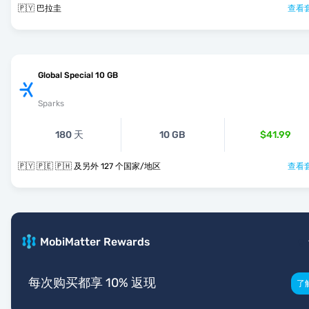
🇵🇾 巴拉圭
查看套
Global Special 10 GB
Sparks
180 天
10 GB
$41.99
🇵🇾 🇵🇪 🇵🇭 及另外 127 个国家/地区
查看套
MobiMatter Rewards
每次购买都享 10% 返现
了