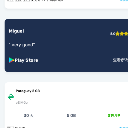
Miguel
5.0
"
very good
"
Play Store
查看所
Paraguay 5 GB
eSIMGo
30 天
5 GB
$19.99