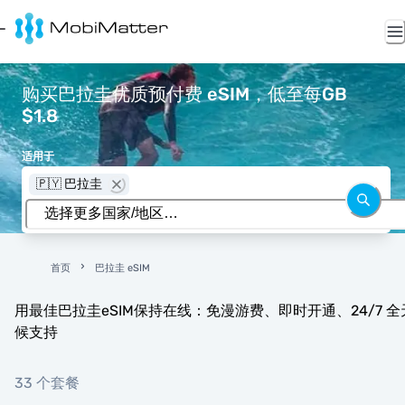
购买巴拉圭优质预付费 eSIM，低至每GB
$1.8
适用于
🇵🇾 巴拉圭
首页
巴拉圭 eSIM
用最佳巴拉圭eSIM保持在线：免漫游费、即时开通、24/7 全
候支持
33 个套餐