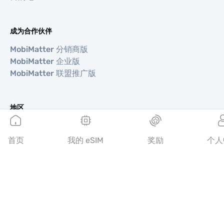
成为合作伙伴
MobiMatter 分销商版
MobiMatter 企业版
MobiMatter 联盟推广版
地区
欧洲 eSIM
亚洲 eSIM
首页
我的 eSIM
奖励
个人
美洲 eSIM
中东 eSIM
大洋洲 eSIM
非洲 eSIM
国家/地区