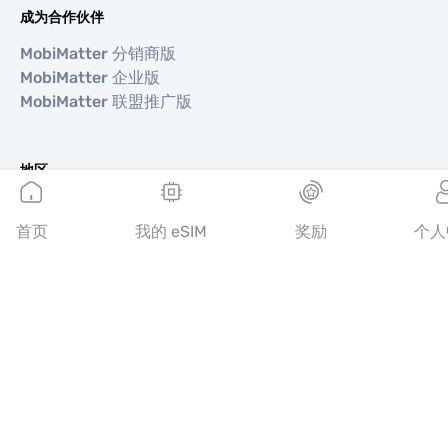
成为合作伙伴
MobiMatter 分销商版
MobiMatter 企业版
MobiMatter 联盟推广版
地区
欧洲 eSIM
亚洲 eSIM
首页
我的 eSIM
奖励
个人
美洲 eSIM
中东 eSIM
大洋洲 eSIM
非洲 eSIM
国家/地区
美国 eSIM