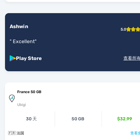
Ashwin
5.0
"
Excellent
"
Play Store
查看所
France 50 GB
Ubigi
30 天
50 GB
$32.99
🇫🇷 法国
查看套