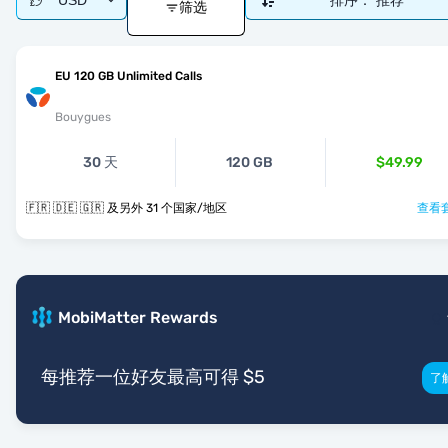
USD
排序：
推荐
筛选
EU 120 GB Unlimited Calls
Bouygues
30 天
120 GB
$49.99
🇫🇷 🇩🇪 🇬🇷 及另外 31 个国家/地区
查看套
MobiMatter Rewards
每推荐一位好友最高可得 $5
了