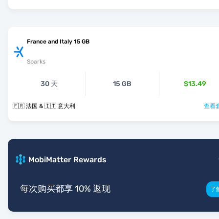
France and Italy 15 GB
Sparks
30 天
15 GB
$13.49
🇫🇷 法国 & 🇮🇹 意大利
查看套
MobiMatter Rewards
每次购买都享 10% 返现
了