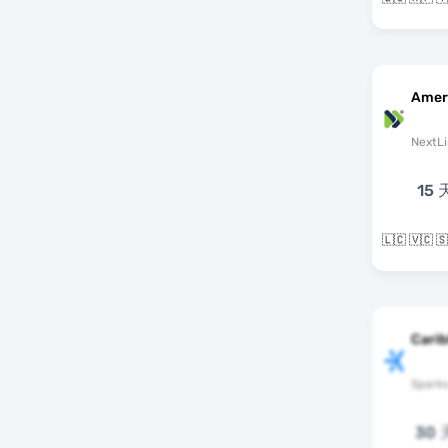
Amer
NextLi
15 
Cari
Spark
30 