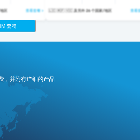
个国家/地区
查看套餐 >
🇱🇨 🇲🇫 🇻🇨 及另外 26 个国家/地区
查看套
IM 套餐
付费，并附有详细的产品