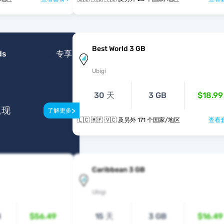
Best World 3 GB
ds
专享
Ubigi
30 天
3 GB
$18.99
返现
>
了解更多
🇱🇨 🇲🇫 🇻🇨 及另外 171 个国家/地区
查看套
Caribbean 3 GB
Ubigi
B
$56.49
15 天
3 GB
$16.49