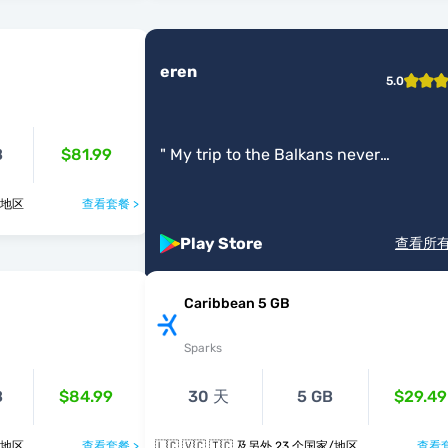
eren
5.0
B
$81.99
"
My trip to the Balkans never
disappointed me.
"
个国家/地区
查看套餐 >
Play Store
查看所
Caribbean 5 GB
Sparks
B
$84.99
30 天
5 GB
$29.49
个国家/地区
查看套餐 >
🇱🇨 🇻🇨 🇹🇨 及另外 23 个国家/地区
查看套