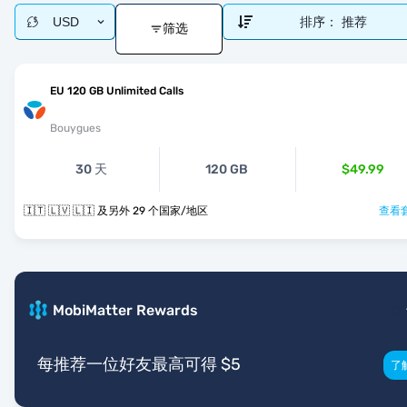
USD
排序：
推荐
筛选
EU 120 GB Unlimited Calls
Bouygues
30 天
120 GB
$49.99
🇮🇹 🇱🇻 🇱🇮 及另外 29 个国家/地区
查看套
MobiMatter Rewards
每推荐一位好友最高可得 $5
了