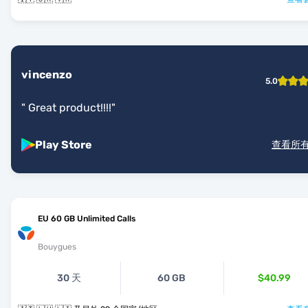
vincenzo
5.0
"
Great product!!!!
"
Play Store
查看所
EU 60 GB Unlimited Calls
Bouygues
30 天
60 GB
$40.99