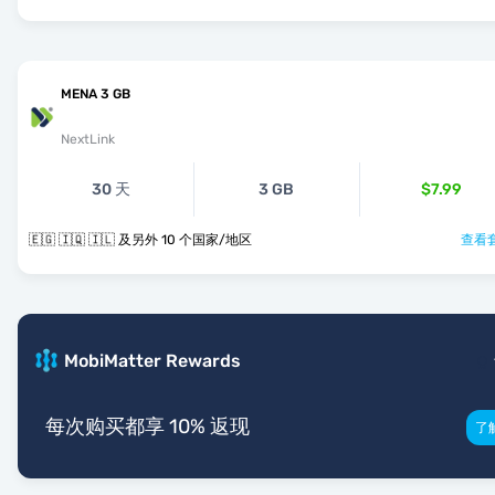
MENA 3 GB
NextLink
30 天
3 GB
$7.99
🇪🇬 🇮🇶 🇮🇱 及另外 10 个国家/地区
查看套
MobiMatter Rewards
每次购买都享 10% 返现
了