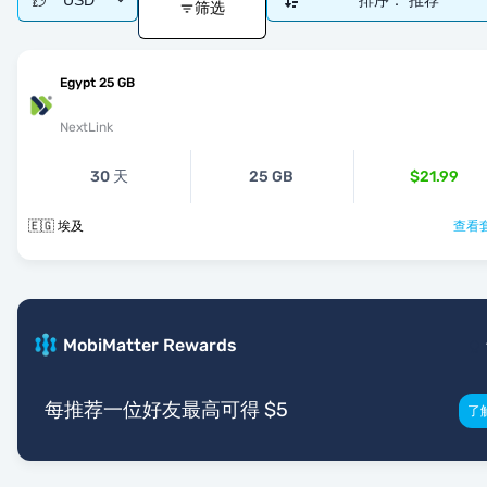
USD
排序：
推荐
筛选
Egypt 25 GB
NextLink
30 天
25 GB
$21.99
🇪🇬 埃及
查看套
MobiMatter Rewards
每推荐一位好友最高可得 $5
了