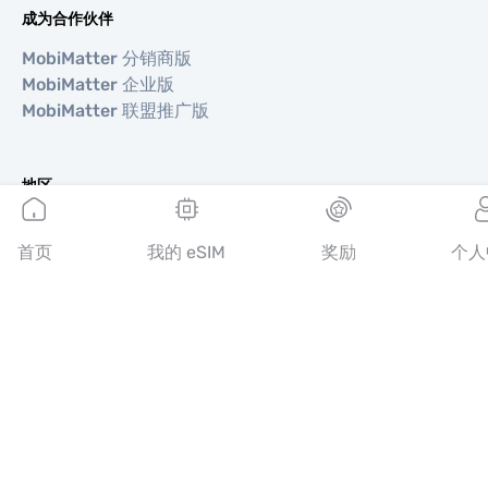
成为合作伙伴
MobiMatter 分销商版
MobiMatter 企业版
MobiMatter 联盟推广版
地区
欧洲 eSIM
亚洲 eSIM
首页
我的 eSIM
奖励
个人
美洲 eSIM
中东 eSIM
大洋洲 eSIM
非洲 eSIM
国家/地区
美国 eSIM