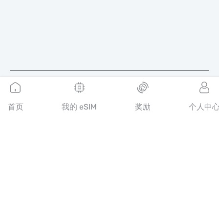
简体中文
首页
我的 eSIM
奖励
个人中
MobiMatter 是电信服务的数字化平台，帮助消费者发现并购买全
球最优质的 eSIM 套餐。
14th floor, Al Sarab Tower, Abu Dhabi Global Market Square,
Al Maryah Island, Abu Dhabi, United Arab Emirates
快速链接
博客
使用指南