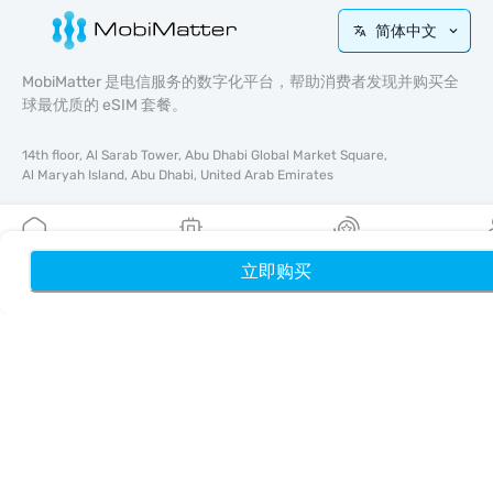
简体中文
MobiMatter 是电信服务的数字化平台，帮助消费者发现并购买全
球最优质的 eSIM 套餐。
14th floor, Al Sarab Tower, Abu Dhabi Global Market Square,
Al Maryah Island, Abu Dhabi, United Arab Emirates
快速链接
博客
立即购买
首页
我的 eSIM
奖励
个
使用指南
关于我们
eSIM 支持
条款与条件
隐私政策
配送与退款政策
网站地图
联盟推广