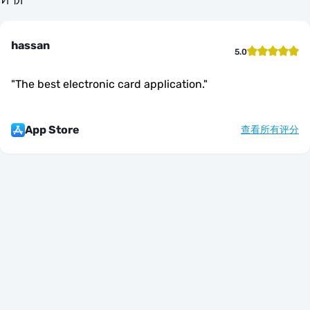
hassan
5.0
"
The best electronic card application.
"
App Store
查看所有评分