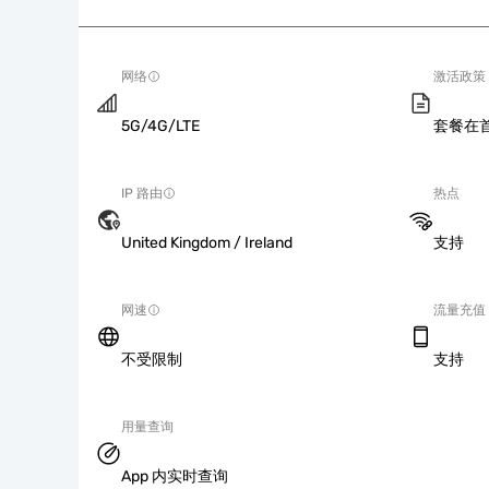
网络
激活政策
5G/4G/LTE
套餐在
IP 路由
热点
United Kingdom / Ireland
支持
网速
流量充值
不受限制
支持
用量查询
App 内实时查询