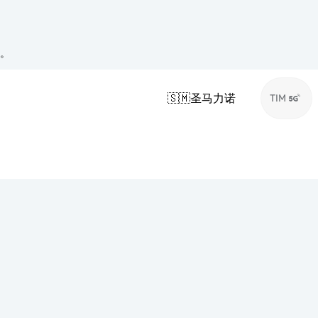
络。
🇸🇲
圣马力诺
TIM