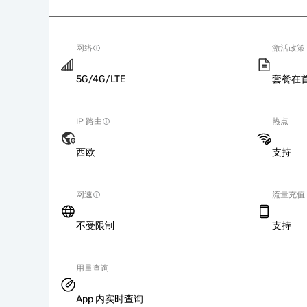
网络
激活政策
5G/4G/LTE
套餐在
IP 路由
热点
西欧
支持
网速
流量充值
不受限制
支持
用量查询
App 内实时查询