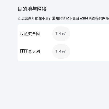
目的地与网络
⚠️ 运营商可能在不另行通知的情况下更改 eSIM 所连接的网
🇻🇦
梵蒂冈
TIM
🇮🇹
意大利
TIM