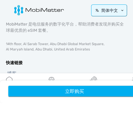
简体中文
MobiMatter 是电信服务的数字化平台，帮助消费者发现并购买全
球最优质的 eSIM 套餐。
14th floor, Al Sarab Tower, Abu Dhabi Global Market Square,
Al Maryah Island, Abu Dhabi, United Arab Emirates
快速链接
博客
使用指南
关于我们
立即购买
首页
我的 eSIM
奖励
个
eSIM 支持
条款与条件
隐私政策
配送与退款政策
网站地图
联盟推广