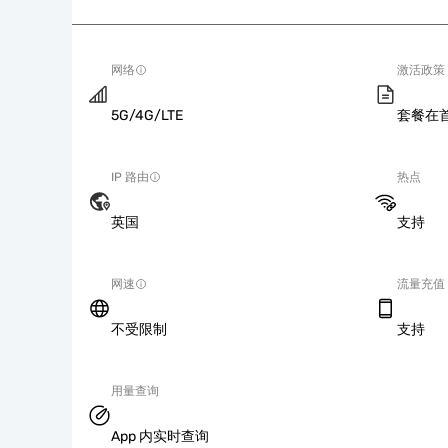
网络
激活政策
5G/4G/LTE
套餐在
IP 路由
热点
英国
支持
网速
流量充值
不受限制
支持
用量查询
App 内实时查询