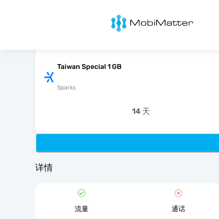
MobiMatter
Taiwan Special 1 GB
Sparks
14 天
详情
流量
通话