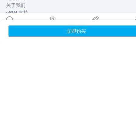
关于我们
eSIM 支持
条款与条件
隐私政策
立即购买
首页
我的 eSIM
奖励
个
配送与退款政策
网站地图
联盟推广
目的地
成为合作伙伴
MobiMatter 分销商版
MobiMatter 企业版
MobiMatter 联盟推广版
地区
欧洲 eSIM