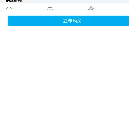
快速链接
博客
使用指南
立即购买
首页
我的 eSIM
奖励
个
关于我们
eSIM 支持
条款与条件
隐私政策
配送与退款政策
网站地图
联盟推广
目的地
成为合作伙伴
MobiMatter 分销商版
MobiMatter 企业版
MobiMatter 联盟推广版