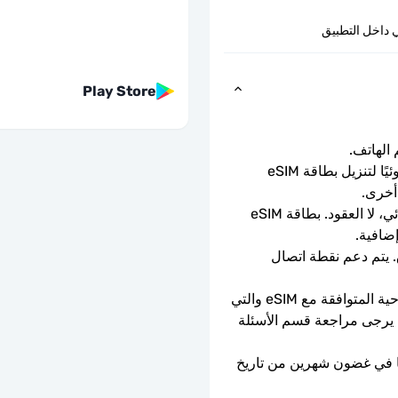
 داخل التطبيق
Play Store
ما عليك سوى مسح رمز الاستجابة السريعة ضوئيًا لتنزيل بطاقة eSIM 
أخرى.
باقة الدفع المسبق لمرة واحدة. لا التجديد التلقائي، لا العقود. بطاقة eSIM 
إضافية.
سرعات بيانات كاملة - لا حدود يومية، لا اختناق. يتم دعم نقطة اتصال 
يمكن استخدامه فقط مع الهواتف والأجهزة اللوحية المتوافقة مع eSIM والتي 
ليست مقفلة بواسطة الناقل. إذا كنت في شك، يرجى مراجعة قسم الأسئلة 
ستنتهي صلاحية شريحة eSIM إذا لم يتم تفعيلها في غضون شهرين من تاريخ 