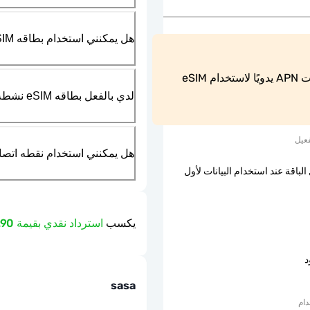
هل يمكنني استخدام بطاقه SIM الماديه بالتزامن مع بطاقه eSIM؟
يجب على مستخدمي هواتف Android ضبط إعدادات APN يدويًا لاستخدام eSIM 
لدي بالفعل بطاقه eSIM نشطه في هاتفي، هل يمكنني استخدام خدمتكم؟
عيل
هل يمكنني استخدام نقطه اتصال مت
الباقة عند استخدام البيانات لأول
يكسب
استرداد نقدي بقيمة 1.90 دولار
د
sasa
دام