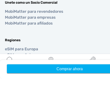
Unete como un Socio Comercial
MobiMatter para revendedores
MobiMatter para empresas
MobiMatter para afiliados
Regiones
eSIM para Europa
eSIM para Asia
eSIM para Américas
eSIM para Medio Oriente
Comprar ahora
Hogar
Mis eSIMs
Bonos
eSIM para Oceanía
eSIM para África
Países
eSIM para Estados Unidos