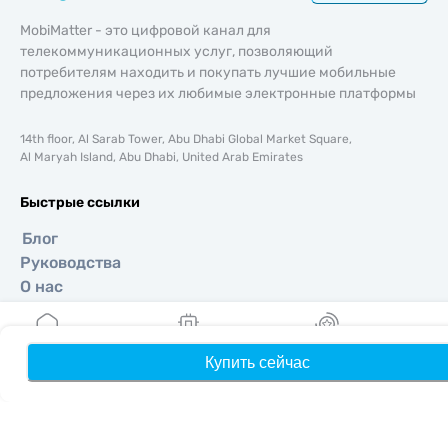
MobiMatter - это цифровой канал для
телекоммуникационных услуг, позволяющий
потребителям находить и покупать лучшие мобильные
предложения через их любимые электронные платформы
14th floor, Al Sarab Tower, Abu Dhabi Global Market Square,
Al Maryah Island, Abu Dhabi, United Arab Emirates
Быстрые ссылки
Блог
Руководства
О нас
Помощь и поддержка
Условия и положения
Политика конфиденциальности
Купить сейчас
Главная
Мои eSIM
Бонусы
П
Политика доставки и возвратов
Карта сайта
Партнерская программа