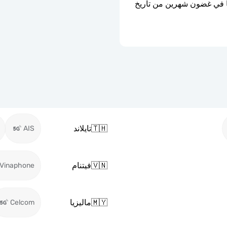
ستنتهي صلاحية شريحة eSIM إذا لم يتم تفعيلها في غضون شهرين من تاريخ 
🇹🇭
تايلاند
AIS
🇻🇳
فيتنام
Vinaphone
🇲🇾
ماليزيا
Celcom