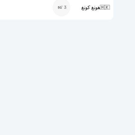
🇭🇰
هونغ كونغ
3