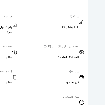
شبكة
سياسة التف
5G/4G/LTE
يتم تفعيل 
مرة.
توجيه بروتوكول الإنترنت (IP)
نقطة اتصا
المملكة المتحدة
متاح
سرعة
إعادة الش
غير محدود
متاح
تتبع الاستخدام