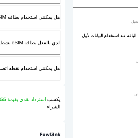
هل يمكنني استخدام بطاقه SIM الماديه بالتزامن مع بطاقه eSIM؟
عيل
الباقة عند استخدام البيانات لأول
لدي بالفعل بطاقه eSIM نشطه في هاتفي، هل يمكنني استخدام خدمتكم؟
ل
هل يمكنني استخدام نقطه اتصال مت
حن
يكسب
استرداد نقدي بقيمة 0.55 دولار
الشراء
Fowl3nk