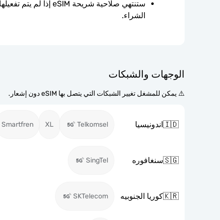
الشراء.
الوجهات والشبكات
⚠️ يمكن للمشغل تغيير الشبكات التي يتصل بها eSIM دون إشعار.
🇮🇩
اندونيسيا
Smartfren
XL
Telkomsel
🇸🇬
سنغافوره
SingTel
🇰🇷
كوريا الجنوبيه
SKTelecom