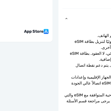
App Store
ما عليك سوى مسح رمز الاستجابة السريعة ضوئيًا لتنزيل بطاقة eSIM 
أخرى.
باقة الدفع المسبق لمرة واحدة. لا التجديد التلقائي، لا العقود. بطاقة eSIM 
إضافية.
سرعات بيانات كاملة - لا حدود يومية، لا اختناق. يتم دعم نقطة اتصال 
يعتمد توفر 5G على تغطية الشبكة ومواصفات الجهاز الإقليمية وإعدادات 
الهاتف. عندما لا تتوفر تقنية 5G، ستوفر بطاقة eSIM اتصالاً عالي الجودة 
يمكن استخدامه فقط مع الهواتف والأجهزة اللوحية المتوافقة مع eSIM والتي 
ليست مقفلة بواسطة الناقل. إذا كنت في شك، يرجى مراجعة قسم الأسئلة 